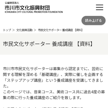
toggl
公益財団法人 市川市文化振興財団
読み上げる
ICHIKAWA CITY CULTRURAL
PROMOTION FOUNDATION
トップ
文化振興活動
市民文化サポーター 養成講座 【資料】
市民文化サポーター 養成講座 【資料】
市川市市民文化サポーターは募集から認定までに、芸術に
関する理解を深める「基礎講座」、実際に催しを企画する
「ステップアップ講座」という養成講座を受講してきまし
た
このページでは、音楽コース、美術コース共に過去4度の募
集の際に行った養成講座のご紹介を致します。