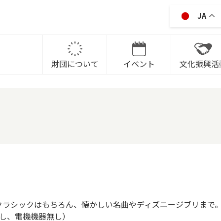
JA
IKAWA CITY CULTRURAL P
財団について
イベント
文化振興活
クラシックはもちろん、懐かしい名曲やディズニージブリまで
無し、電機機器無し）