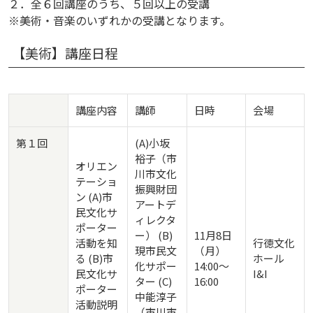
２．全６回講座のうち、５回以上の受講
※美術・音楽のいずれかの受講となります。
【美術】講座日程
講座内容
講師
日時
会場
第１回
(A)小坂
裕子（市
オリエン
川市文化
テーショ
振興財団
ン (A)市
アートデ
民文化サ
ィレクタ
ポーター
ー） (B)
11月8日
活動を知
行徳文化
現市民文
（月）
る (B)市
ホール
化サポー
14:00～
民文化サ
I&I
ター (C)
16:00
ポーター
中能淳子
活動説明
（市川市