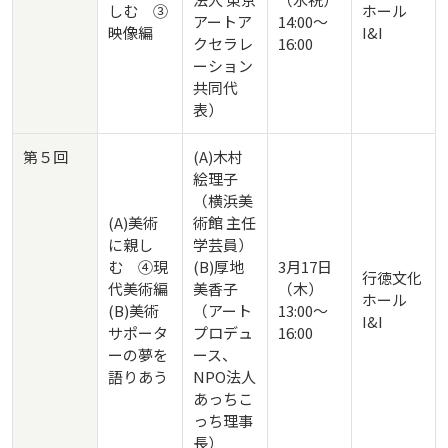
しむ ③
ホール
アートア
14:00～
映像編
I&I
クセラレ
16:00
ーション
共同代
表）
第５回
(A)木村
絵理子
（横浜美
(A)美術
術館 主任
に親し
学芸員）
む ④現
(B)厚地
3月17日
行徳文化
代美術編
美香子
（木）
ホール
(B)美術
（アート
13:00～
I&I
サポータ
プロデュ
16:00
ーの夢を
ース、
語りあう
NPO法人
あっちこ
っち理事
長）