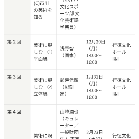
(C)市川
文化スポ
の美術を
ーツ部 文
知る
化芸術課
学芸員）
第２回
12月20日
美術に親
行徳文化
浅野智
（月）
しむ ①
ホール
（画家）
14:00～
平面編
I&I
16:00
第３回
1月31日
美術に親
武荒信顕
行徳文化
（月）
しむ ②
（彫刻
ホール
14:00～
立体編
家）
I&I
16:00
第４回
山峰潤也
（キュレ
ーター／
一般財団
2月23日
美術に親
行徳文化
法人 東京
（水祝）