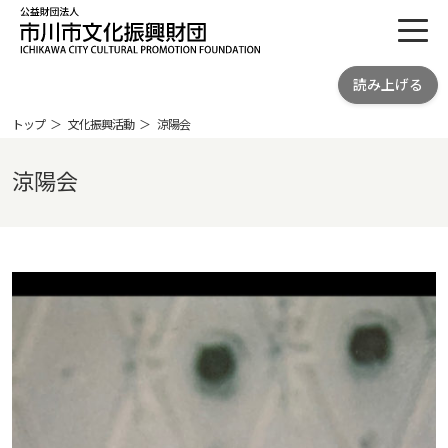
toggl
公益財団法人 市川市文化振興財団
読み上げる
ICHIKAWA CITY CULTRURAL
PROMOTION FOUNDATION
トップ
文化振興活動
涼陽会
涼陽会