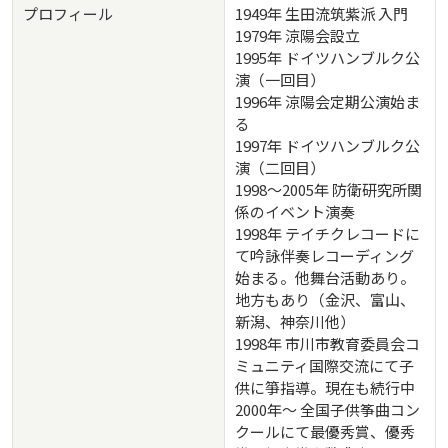
プロフィール
1949年 生田流筑紫派 入門
1979年 涼陽会設立
1995年 ドイツハンブルク公
演（一回目）
1996年 涼陽会定期公演始ま
る
1997年 ドイツハンブルク公
演（二回目）
1998～2005年 防衛研究所関
係のイベント演奏
1998年 テイチクレコードに
て吟詠伴奏レコーディング
始まる。他舞台活動あり。
地方もあり（金沢、富山、
新潟、神奈川他）
1998年 市川市教育委員会コ
ミュニティ国際交流にて子
供に箏指導。現在も続行中
2000年～ 全国子供筝曲コン
クールにて最優秀賞、優秀