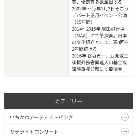
賞、優良賞多数輩出する
2003年～ 毎年1月3日そごう
デパート正月イベント公演
（15年間）
2014～2015年 成田飛行場
（NAA）にて箏演奏。日本
の文化紹介として、週4回を
2年間続ける
2016年 谷垣貞一、武見敬三
後援外務省国連人口基金衆
議院議長公邸にて箏演奏
カテゴリー
いちかわアーティストバンク
サテライトコンサート