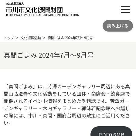
toggl
公益財団法人 市川市文化振興財団
読み上げる
ICHIKAWA CITY CULTRURAL
PROMOTION FOUNDATION
トップ
文化振興活動
真間ごよみ 2024年7月～9月号
真間ごよみ 2024年7月～9月号
「真間ごよみ」は、芳澤ガーデンギャラリー周辺にある真
間山弘法寺や文化活動をしている団体・商店会・飲食店で
開催されるイベント情報をまとめた季刊誌です。芳澤ガー
デンギャラリー・木内ギャラリー・郭沫若記念館へお越し
の際には、市川・真間・国府台周辺の散策にご活用くださ
い。
PDF0.6MB